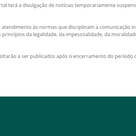
rtal terá a divulgação de notícias temporariamente suspens
 atendimento às normas que disciplinam a comunicação ins
s princípios da legalidade, da impessoalidade, da moralida
voltarão a ser publicados após o encerramento do período d