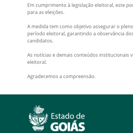
Em cumprimento à legislação eleitoral, este po
para as eleições.
A medida tem como objetivo assegurar o pleno
período eleitoral, garantindo a observância do
candidatos.
As notícias e demais conteúdos institucionais 
eleitoral.
Agradecemos a compreensão.