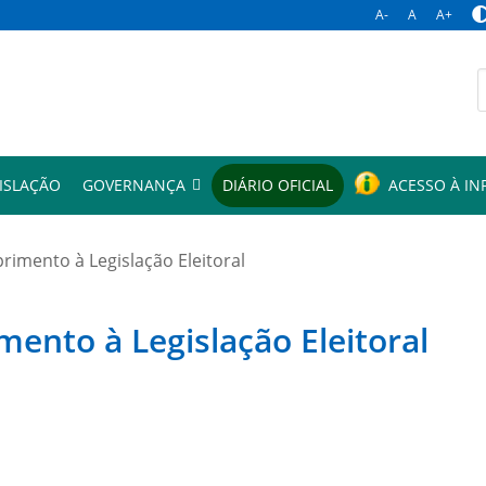
A-
A
A+
p
ISLAÇÃO
GOVERNANÇA
DIÁRIO OFICIAL
ACESSO À I
mento à Legislação Eleitoral
to à Legislação Eleitoral