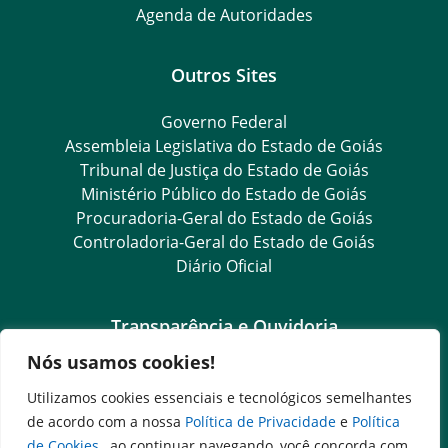
Agenda de Autoridades
Outros Sites
Governo Federal
Assembleia Legislativa do Estado de Goiás
Tribunal de Justiça do Estado de Goiás
Ministério Público do Estado de Goiás
Procuradoria-Geral do Estado de Goiás
Controladoria-Geral do Estado de Goiás
Diário Oficial
Transparência e Ouvidoria
Nós usamos cookies!
LGPD
Goiás Transparência
Utilizamos cookies essenciais e tecnológicos semelhantes
Dados Abertos Goiás
de acordo com a nossa
Política de Privacidade
e
Política
SIC – Serviço de Informação ao Cidadão
de Cookies
, ao continuar navegando, você concorda com